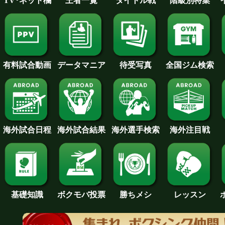
王者一覧
タイトル戦
TV･ネット欄
階級別特集
待受写真
全国ジム検索
データマニア
有料試合動画
海外試合日程
海外試合結果
海外注目戦
海外選手検索
基礎知識
ボクモバ投票
勝ちメシ
レッスン