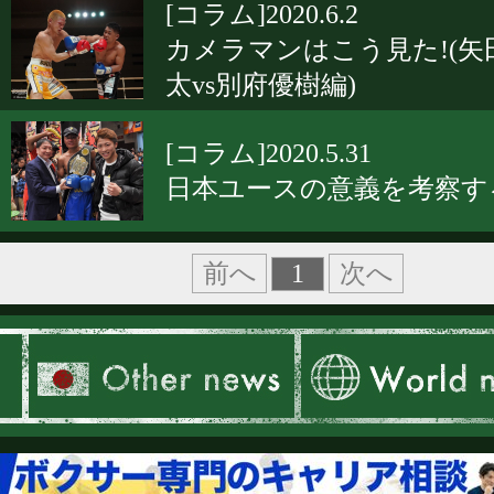
[コラム]2020.6.2
カメラマンはこう見た!(矢
太vs別府優樹編)
[コラム]2020.5.31
日本ユースの意義を考察す
1
前へ
次へ