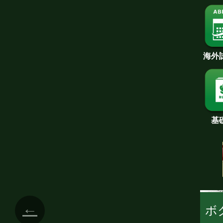
海外
基
←
ボ