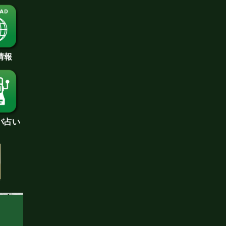
情報
バ占い