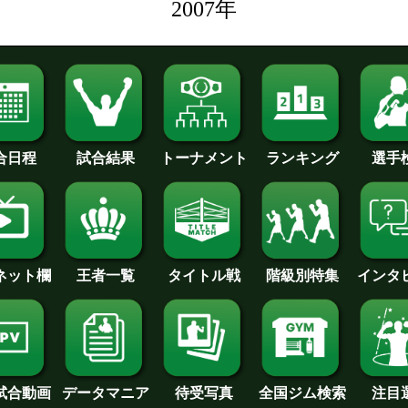
2007年
合日程
試合結果
トーナメント
ランキング
選手
王者一覧
タイトル戦
インタ
･ネット欄
階級別特集
待受写真
全国ジム検索
データマニア
注目
試合動画