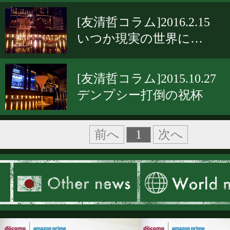
[友清哲コラム]2016.2.15
いつか現実の世界に…
[友清哲コラム]2015.10.27
デンプシー打倒の祝杯
1
前へ
次へ