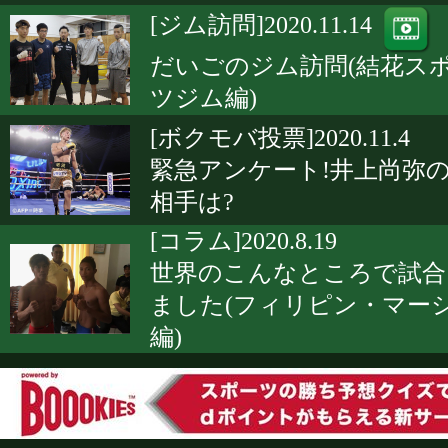
[ジム訪問]2020.11.14
だいごのジム訪問(結花ス
ツジム編)
[ボクモバ投票]2020.11.4
緊急アンケート!井上尚弥
相手は?
[コラム]2020.8.19
世界のこんなところで試合
ました(フィリピン・マー
編)