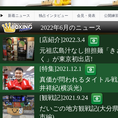
▶
新着ニュース
独占インタビュー
会見・発表
公開練
2022年6月のニュース
[店紹介]2022.3.4
元祖広島汁なし担担麺「き
く」が東京初出店!
[特集]2021.12.1
真価が問われるタイトル戦
井祥紀(横浜光)
[観戦記]2021.9.24
だいごの地方観戦記(大分
市編)