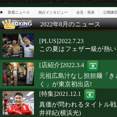
▶
新着ニュース
独占インタビュー
会見・発表
公開練
2022年8月のニュース
[PLUS]2022.7.23
この夏はフェザー級が熱い
[店紹介]2022.3.4
元祖広島汁なし担担麺「き
く」が東京初出店!
[特集]2021.12.1
真価が問われるタイトル戦
井祥紀(横浜光)