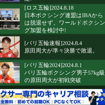
[ロス五輪]2024.8.18
日本ボクシング連盟はIBAから
は脱退せず。ワールドボクシ
グ加盟を検討中!
[パリ五輪速報]2024.8.4
原田周大が準々決勝で敗退。
[パリ五輪2024]2024.8.1
パリ五輪ボクシング男子57kg級
の原田周大が初戦突破