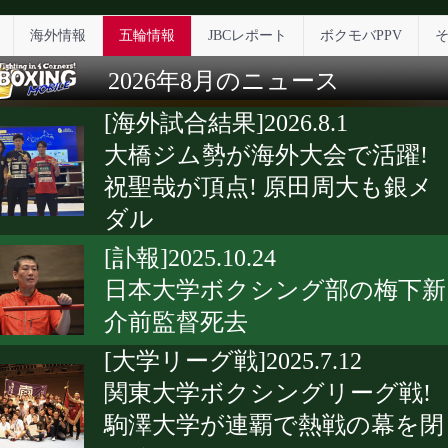
海外情報
五輪情報
JBCレポート
ボクモバPPV
2026年8月のニュース
[海外試合結果]2026.8.1
大橋ジム勢が海外大会で活躍!
祝聖哉が頂点! 原田周大も銀メ
ダル
[訃報]2025.10.24
日本大学ボクシング部の梅下新
介前監督死去
[大学リーグ戦]2025.7.12
関東大学ボクシングリーグ戦!
駒澤大学が連覇で熱戦の幕を閉