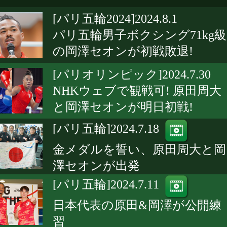
[パリ五輪2024]2024.8.1
パリ五輪男子ボクシング71kg級
の岡澤セオンが初戦敗退!
[パリオリンピック]2024.7.30
NHKウェブで観戦可! 原田周大
と岡澤セオンが明日初戦!
[パリ五輪]2024.7.18
金メダルを誓い、原田周大と岡
澤セオンが出発
[パリ五輪]2024.7.11
日本代表の原田&岡澤が公開練
習