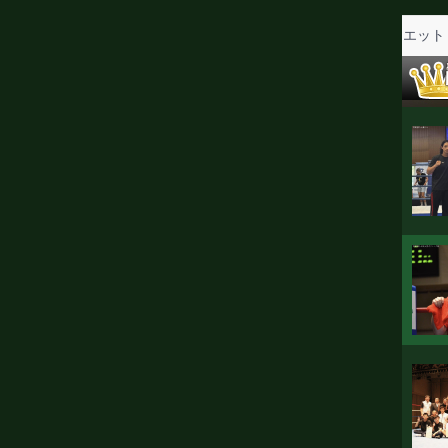
子情報
前日計量・調印式
立ち話
KO KiNG
ダイエット