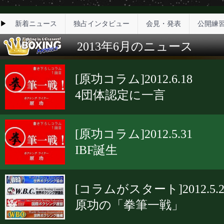
▶
新着ニュース
独占インタビュー
会見・発表
公開練
2013年6月のニュース
[原功コラム]2012.6.18
4団体認定に一言
[原功コラム]2012.5.31
IBF誕生
[コラムがスタート]2012.5.2
原功の「拳筆一戦」