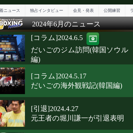
着ニュース
独占インタビュー
会見・発表
公開練習
2024年6月のニュース
[コラム]2024.6.5
だいごのジム訪問(韓国ソウル
編)
[コラム]2024.5.17
だいごの海外観戦記(韓国編)
[引退]2024.4.27
元王者の堀川謙一が引退表明