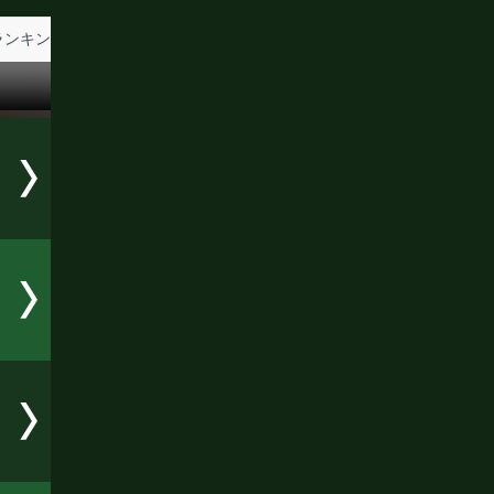
ランキング
試合後会見
女子情報
前日計量・調印式
立