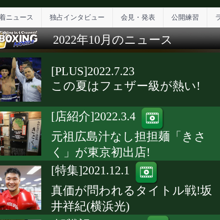
着ニュース
独占インタビュー
会見・発表
公開練習
2022年10月のニュース
[PLUS]2022.7.23
この夏はフェザー級が熱い!
[店紹介]2022.3.4
元祖広島汁なし担担麺「きさ
く」が東京初出店!
[特集]2021.12.1
真価が問われるタイトル戦!坂
井祥紀(横浜光)