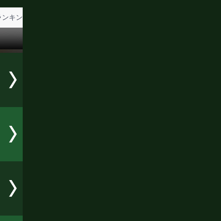
ランキング
試合後会見
女子情報
前日計量・調印式
立