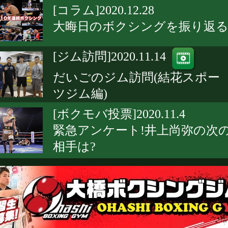
[コラム]2020.12.28
大晦日のボクシングを振り返
[ジム訪問]2020.11.14
だいごのジム訪問(結花スポー
ツジム編)
[ボクモバ投票]2020.11.4
緊急アンケート!井上尚弥の次
相手は?