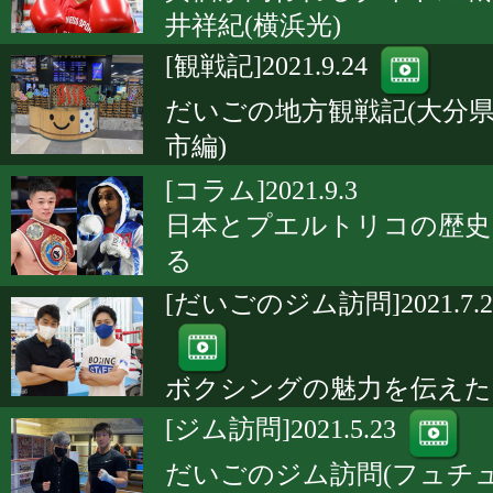
井祥紀(横浜光)
[観戦記]2021.9.24
だいごの地方観戦記(大分
市編)
[コラム]2021.9.3
日本とプエルトリコの歴史
る
[だいごのジム訪問]2021.7.2
ボクシングの魅力を伝えた
[ジム訪問]2021.5.23
だいごのジム訪問(フュチ