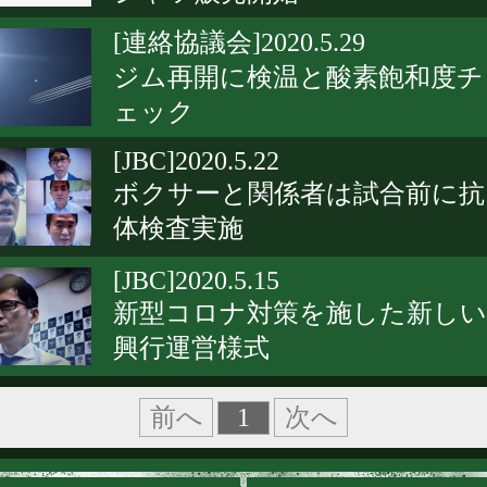
[連絡協議会]2020.5.29
ジム再開に検温と酸素飽和度チ
ェック
[JBC]2020.5.22
ボクサーと関係者は試合前に抗
体検査実施
[JBC]2020.5.15
新型コロナ対策を施した新しい
興行運営様式
1
前へ
次へ