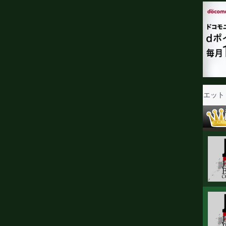
子情報
前日計量・調印式
立ち話
KO KiNG
ダイエット