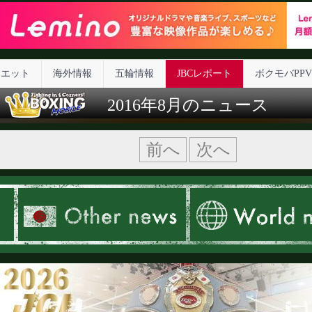
イエット
海外情報
五輪情報
JBCレポート
ボクモバPPV
2016年8月のニュース
前へ
次へ