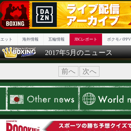
イエット
海外情報
五輪情報
JBCレポート
ボクモバPPV
2017年5月のニュース
前へ
次へ