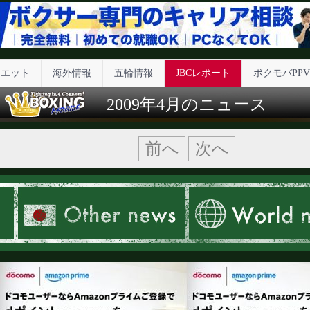
イエット
海外情報
五輪情報
JBCレポート
ボクモバPPV
2009年4月のニュース
前へ
次へ