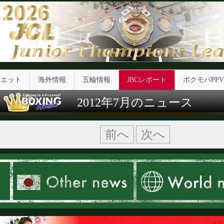
イエット
海外情報
五輪情報
JBCレポート
ボクモバPPV
2012年7月のニュース
前へ
次へ