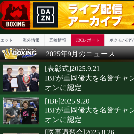
イエット
海外情報
五輪情報
JBCレポート
ボクモバPPV
2025年9月のニュース
[表彰式]2025.9.21
IBFが重岡優大を名誉チャ
オンに認定
[IBF]2025.9.20
IBFが重岡優大を名誉チャ
オンに認定
[医事講習会]2025.8.26