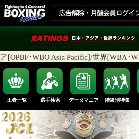
OPBF･WBO Asia Pacific]/世界[WB
王者一覧
選手検索
データマニア
階級別特集