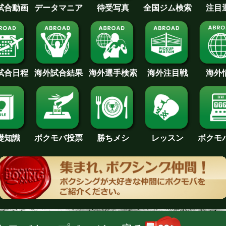
待受写真
全国ジム検索
データマニア
注目
試合動画
試合日程
海外試合結果
海外注目戦
海外
海外選手検索
礎知識
ボクモバ投票
勝ちメシ
レッスン
ボクモ