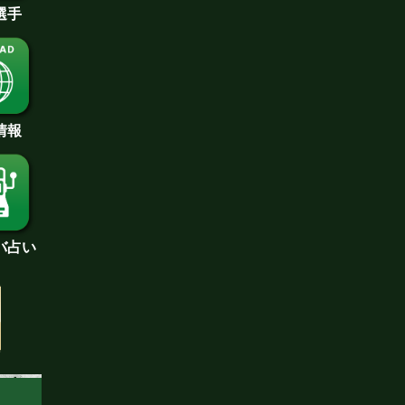
選手
情報
バ占い