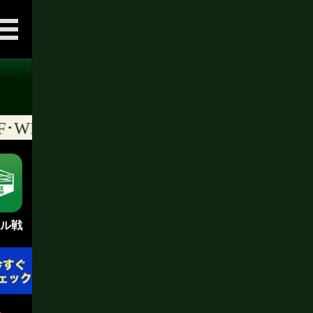
IBF･WBO]ランキング [随時更新]
ル戦