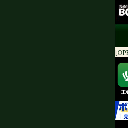
日本[JBC]/アジア[OPBF･
王