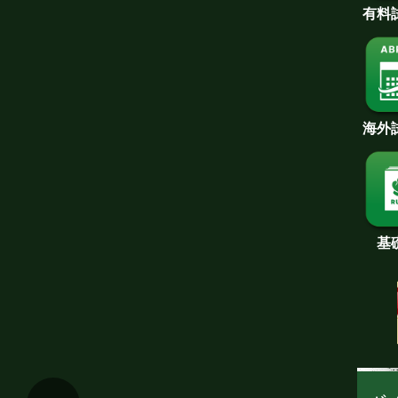
有料
海外
基