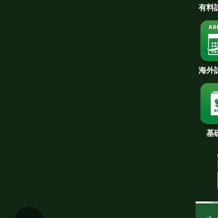
有料
海外
基