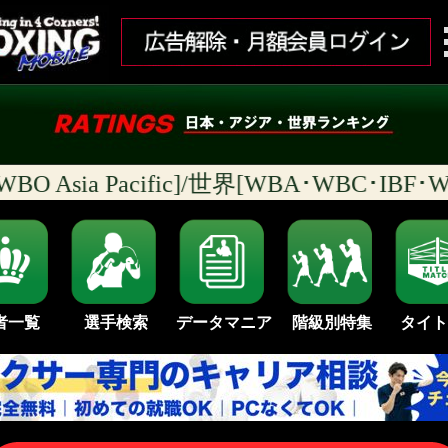
 Asia Pacific]/世界[WBA･WBC･IBF
者一覧
選手検索
データマニア
タイト
階級別特集