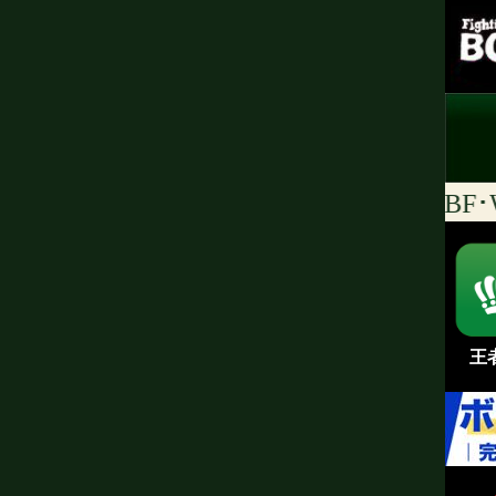
日本[JBC]/アジア[OPBF･WBO
王