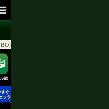
･WBO]ランキング [随時更新]
ル戦