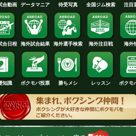
待受写真
全国ジム検索
データマニア
注目
試合動画
試合日程
海外試合結果
海外注目戦
海外
海外選手検索
礎知識
ボクモバ投票
勝ちメシ
レッスン
ボクモ