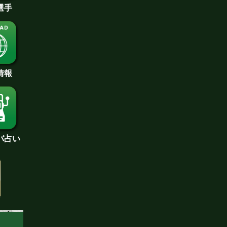
選手
情報
バ占い