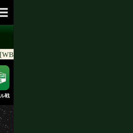
世界[WBA･WBC･IBF･WBO]ランキング [随時更
ル戦