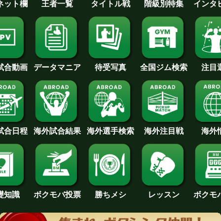
王者一覧
タイトル戦
インタ
･ネット欄
階級別特集
待受写真
全国ジム検索
データマニア
注目
試合動画
試合日程
海外試合結果
海外注目戦
海外
海外選手検索
礎知識
ボクモバ投票
勝ちメシ
レッスン
ボクモ