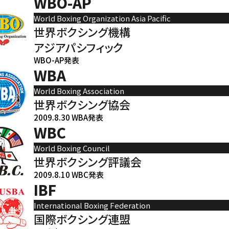
WBO-AP
World Boxing Organization Asia Pacific
世界ボクシング機構
アジアパシフィック
WBO-AP発表
WBA
World Boxing Association
世界ボクシング協会
2009.8.30 WBA発表
WBC
World Boxing Council
世界ボクシング評議会
2009.8.10 WBC発表
IBF
International Boxing Federation
国際ボクシング連盟