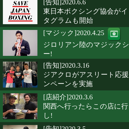
[告知]2020.6.6
東日本ボクシング協会がイ
タグラムも開始
[マジック]2020.4.25
ジロリアン陸のマジック
ー!
[告知]2020.3.16
ジアクロがアスリート応援
ンペーンを実施
[店紹介]2020.3.6
関西へ行ったらこの店に行
し!
[告知]2020.3.5