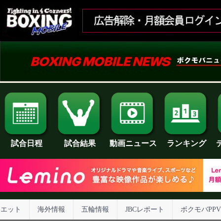
試合日程
試合結果
ランキング
動画ニュース
イエット
海外情報
五輪情報
JBCレポート
ボクモバPPV