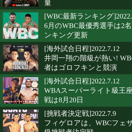
量
[WBC最新ランキング]2022.7
6月のWBC最優秀選手は2名!
ンキング更新
[海外試合日程]2022.7.12
井岡一翔の階級が熱い! WB
者はゴロフキンと競演
[海外試合日程]2022.7.12
WBAスーパーライト級王
戦は8月20日
[挑戦者決定戦]2022.7.9
フィゲロアは、WBCフェ