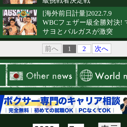
級挑戦者決定戦
[海外前日計量]2022.7.9
WBCフェザー級全勝対決! 
サヨとバルガスが激突
1
2
前へ
次へ