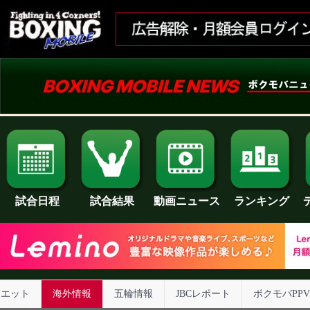
試合日程
試合結果
ランキング
動画ニュース
イエット
海外情報
五輪情報
JBCレポート
ボクモバPPV