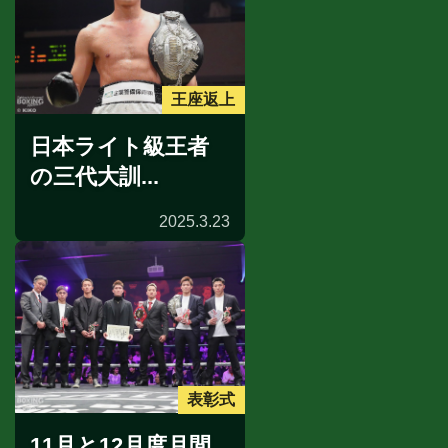
王座返上
日本ライト級王者
の三代大訓...
2025.3.23
表彰式
11月と12月度月間