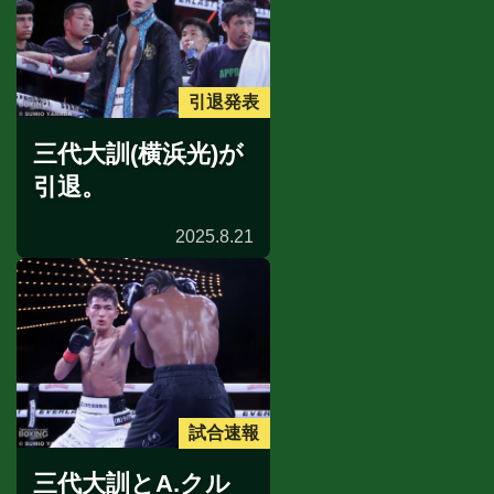
引退発表
三代大訓(横浜光)が
引退。
2025.8.21
試合速報
三代大訓とA.クル