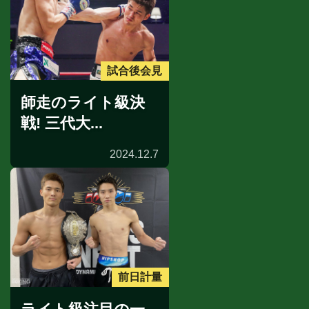
試合後会見
師走のライト級決
戦! 三代大...
2024.12.7
前日計量