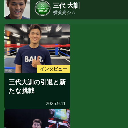
三代 大訓
横浜光ジム
インタビュー
三代大訓の引退と新
たな挑戦
2025.9.11