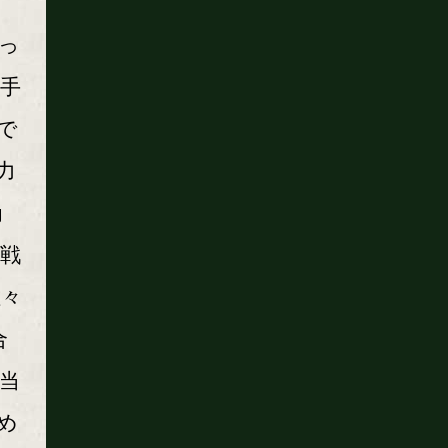
っ
手
で
力
尚
い戦
佐々
合
当
め