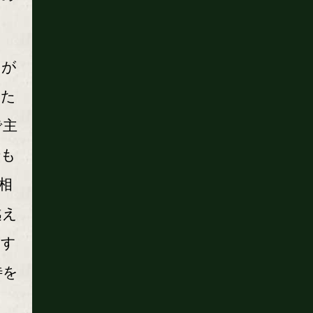
スが
れた
で主
でも
相
越え
進す
待を