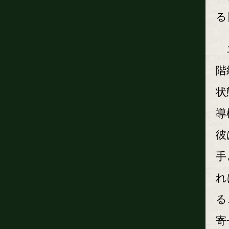
る
エ
階
状
導
彼
手
れ
る
寄