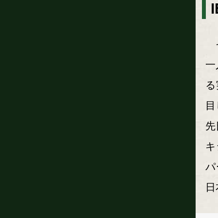
そ
一
る
目
先
キ
パ
日