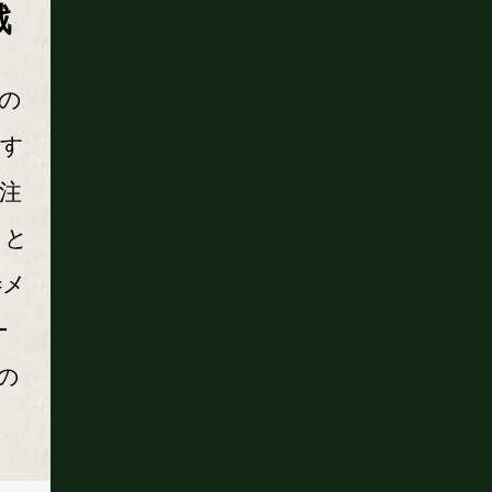
戦
の
敵す
注
」と
=メ
ー
の