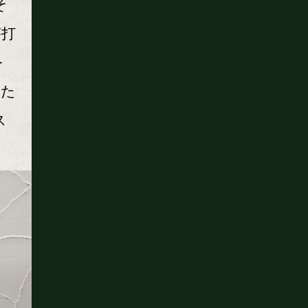
そ
が打
を
した
ス