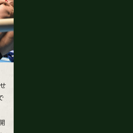
せ
で
開