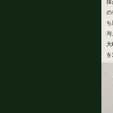
採
の
ち
与
大
を