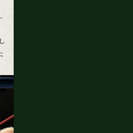
た。
し
た