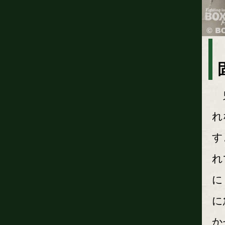
鬼
れ
す
れ
に
に
か