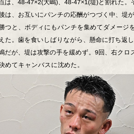
点は、48-47×2(大嶋)、48-47×1(堤)と割れた。
後は、お互いにパンチの応酬がつづく中、堤
勝つと、ボディにもパンチを集めてダメージ
えた。歯を食いしばりながら、懸命に打ち返
嶋だが、堤は攻撃の手を緩めず。9回、右クロ
決めてキャンバスに沈めた。