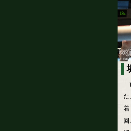
前
た
着
回