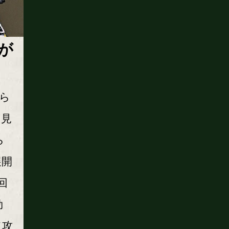
が
ら
、見
ら
展開
回
効
て攻