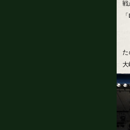
戦
「
「
た
大