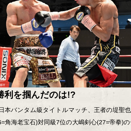
勝利を掴んだのは!?
本バンタム級タイトルマッチ、王者の堤聖也
26=角海老宝石)対同級7位の大嶋剣心(27=帝拳)