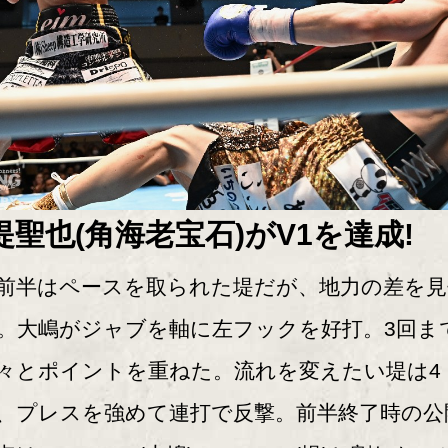
堤聖也(角海老宝石)がV1を達成!
半はペースを取られた堤だが、地力の差を見
。大嶋がジャブを軸に左フックを好打。3回ま
々とポイントを重ねた。流れを変えたい堤は4
、プレスを強めて連打で反撃。前半終了時の公