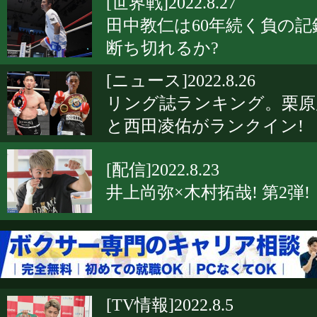
[世界戦]2022.8.27
田中教仁は60年続く負の記
断ち切れるか?
[ニュース]2022.8.26
リング誌ランキング。栗原
と西田凌佑がランクイン!
[配信]2022.8.23
井上尚弥×木村拓哉! 第2弾!
[TV情報]2022.8.5