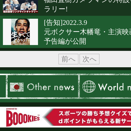
ラリー!
[告知]2022.3.9
元ボクサー木幡竜・主演映
予告編が公開
前へ
次へ