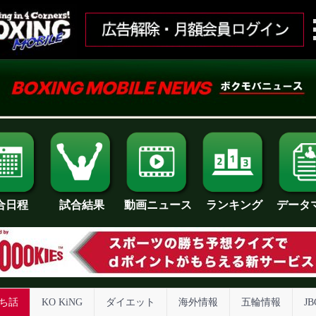
合日程
試合結果
ランキング
動画ニュース
データ
ち話
KO KiNG
ダイエット
海外情報
五輪情報
J