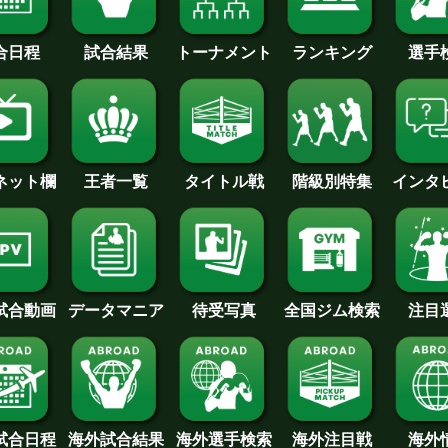
合日程
試合結果
トーナメント
ランキング
選手
王者一覧
タイトル戦
インタ
･ネット欄
階級別特集
待受写真
全国ジム検索
データマニア
注目
試合動画
試合日程
海外試合結果
海外注目戦
海外
海外選手検索