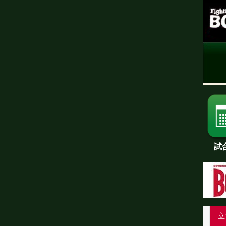
試
ランキング
試合後会見
女子情報
前日計量・調印式
立