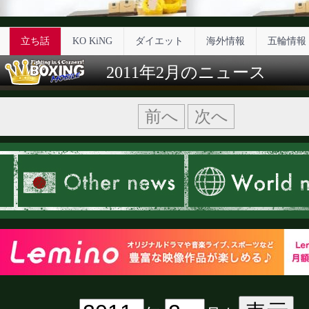
立ち話
KO KiNG
ダイエット
海外情報
五輪情報
2011年2月のニュース
前へ
次へ