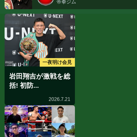
帝拳ジム
一夜明け会見
岩田翔吉が激戦を総
括! 初防...
2026.7.21