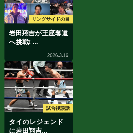
リングサイドの目
岩田翔吉が王座奪還
へ挑戦! ...
2026.3.16
試合後談話
タイのレジェンド
に岩田翔吉...