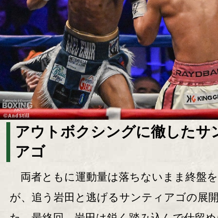
アウトボクシングに徹したサ
アゴ
両者ともに運動量は落ちないまま終盤を
が、追う岩田と逃げるサンティアゴの展
た。最終回、岩田は鋭く踏み込んで仕留め