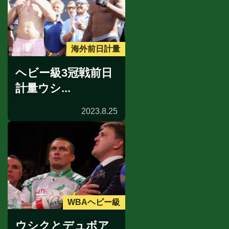
海外前日計量
ヘビー級3冠戦前日
計量ウシ...
2023.8.25
WBAヘビー級
ウシクとデュボア