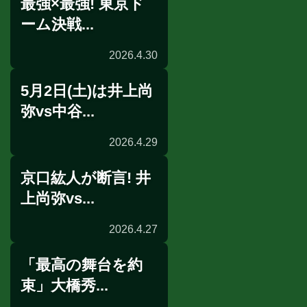
最強×最強! 東京ド
ニュース
ーム決戦...
2026.4.30
5月2日(土)は井上尚
記者会見
弥vs中谷...
2026.4.29
京口紘人が断言! 井
東京ドーム決戦
上尚弥vs...
2026.4.27
「最高の舞台を約
展開予想
束」大橋秀...