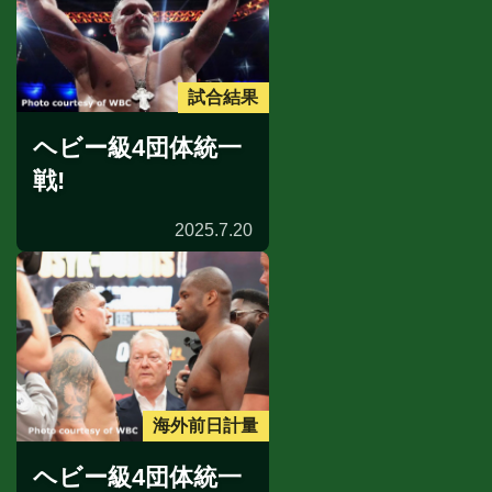
試合結果
ヘビー級4団体統一
戦!
2025.7.20
海外前日計量
ヘビー級4団体統一