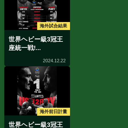
海外試合結果
世界ヘビー級3冠王
座統一戦!...
2024.12.22
海外前日計量
世界ヘビー級3冠王