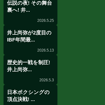
伝説の夜! その舞台
裏へ! 井...
2026.5.25
井上尚弥が2度目の
配信
IBF年間最...
2026.5.13
歴史的一戦を制圧!
受賞
井上尚弥...
2026.5.3
日本ボクシングの
一夜明け会見
頂点決戦! ...