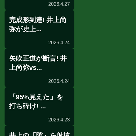
2026.4.27
完成形到達! 井上尚
ニュース
弥が史上...
2026.4.24
矢吹正道が断言! 井
スパーリング打ち上げ
上尚弥vs...
2026.4.24
「95%見えた」を
展開予想
打ち砕け! ...
2026.4.23
井上の「隙」を射抜
公開練習