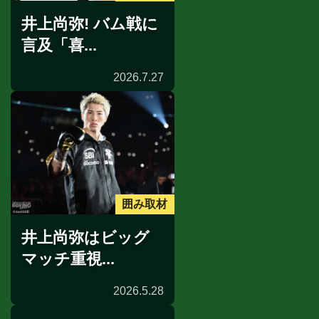
井上尚弥! バム戦に
言及「喜...
2026.7.27
囲み取材
井上尚弥はビッグ
マッチ重視...
2026.5.28