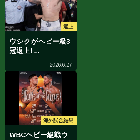
返上
ウシクがヘビー級3
冠返上! ...
2026.6.27
海外試合結果
WBCヘビー級戦ウ