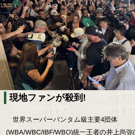
現地ファンが殺到!
世界スーパーバンタム級主要4団体
(WBA/WBC/IBF/WBO)統一王者の井上尚弥(