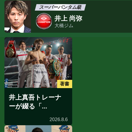
スーパーバンタム級
井上 尚弥
大橋ジム
著書
井上真吾トレーナ
ーが綴る「...
2026.8.6