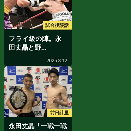
試合後談話
フライ級の陣。永
田丈晶と野...
2025.8.12
前日計量
永田丈晶「一戦一戦