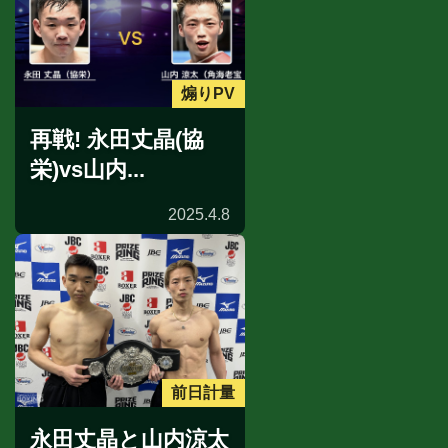
煽りPV
再戦! 永田丈晶(協
栄)vs山内...
2025.4.8
前日計量
永田丈晶と山内涼太