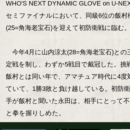
WHO'S NEXT DYNAMIC GLOVE on U-N
セミファイナルにおいて、同級6位の飯村
(25=角海老宝石)を迎えて初防衛戦に臨む
今年4月に山内涼太(28=角海老宝石)との
定戦を制し、わずか5戦目で戴冠した。挑
飯村とは同い年で、アマチュア時代に4度
ていて、1勝3敗と負け越している。初防
手が飯村と聞いた永田は、相手にとって不
と拳を握りしめた。