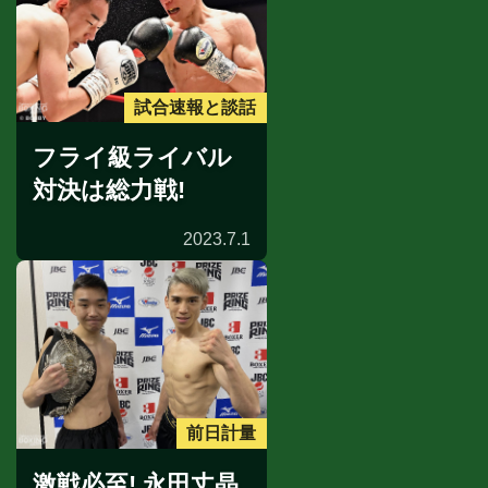
試合速報と談話
フライ級ライバル
対決は総力戦!
2023.7.1
前日計量
激戦必至! 永田丈晶