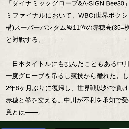
「ダイナミックグローブ&A-SIGN Bee30
ミファイナルにおいて、WBO(世界ボク
構)スーパーバンタム級11位の赤穂亮(35=
と対戦する。
日本タイトルにも挑んだこともある中川
一度グローブを吊るし競技から離れた。
2年8ヶ月ぶりに復帰し、世界戦以外で負
赤穂と拳を交える。中川が不利を承知で受
意とは――。