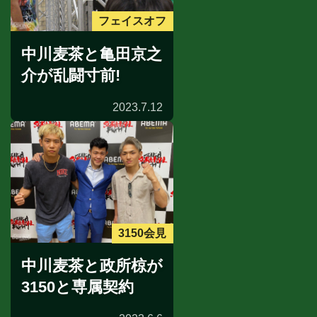
フェイスオフ
中川麦茶と亀田京之
介が乱闘寸前!
2023.7.12
3150会見
中川麦茶と政所椋が
3150と専属契約