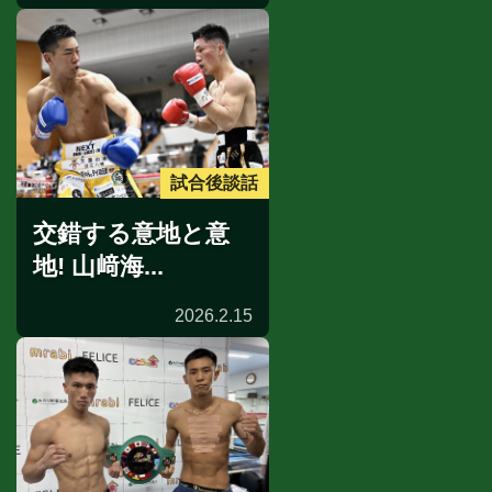
試合後談話
交錯する意地と意
地! 山﨑海...
2026.2.15