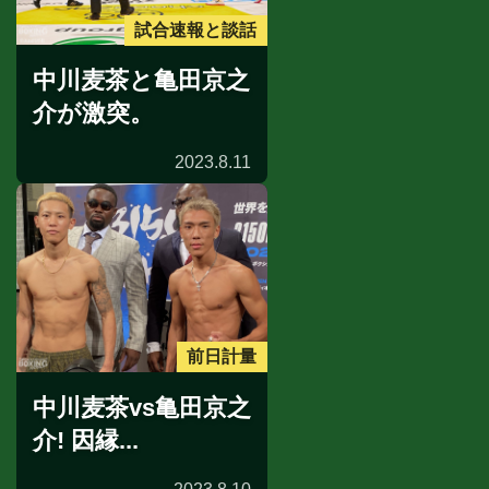
試合速報と談話
中川麦茶と亀田京之
介が激突。
2023.8.11
前日計量
中川麦茶vs亀田京之
介! 因縁...