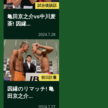
試合後談話
亀田京之介vs中川麦
茶! 因縁...
2024.7.28
前日計量
因縁のリマッチ! 亀
田京之介...
2024.7.27