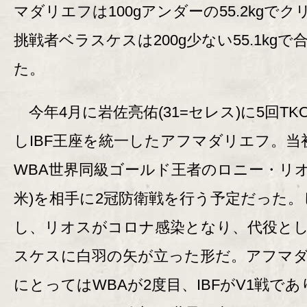
マダリエフは100gアンダーの55.2kgでク
挑戦者ベラスケスは200g少ない55.1kgで
た。
今年4月に岩佐亮佑(31=セレス)に5回TK
しIBF王座を統一したアフマダリエフ。当
WBA世界同級ゴールド王者のロニー・リオス
米)を相手に2冠防衛戦を行う予定だった。
し、リオスがコロナ感染となり、代役と
スケスに白羽の矢が立った形だ。アフマ
にとってはWBAが2度目、IBFがV1戦で