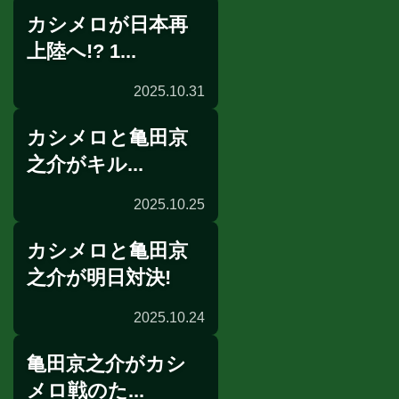
カシメロが日本再
試合発表
上陸へ!? 1...
2025.10.31
カシメロと亀田京
囲み取材
之介がキル...
2025.10.25
カシメロと亀田京
試合速報
之介が明日対決!
2025.10.24
亀田京之介がカシ
前日計量
メロ戦のた...