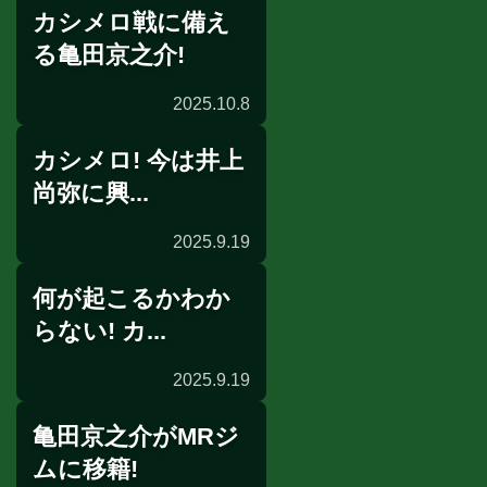
カシメロ戦に備え
インタビュー
る亀田京之介!
2025.10.8
カシメロ! 今は井上
練習映像
尚弥に興...
2025.9.19
何が起こるかわか
囲み取材
らない! カ...
2025.9.19
亀田京之介がMRジ
記者会見
ムに移籍!