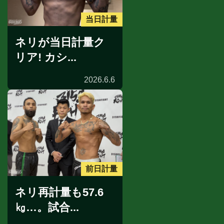
当日計量
ネリが当日計量ク
リア! カシ...
2026.6.6
前日計量
ネリ再計量も57.6
㎏…。試合...