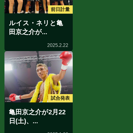
前日計量
ルイス・ネリと亀
田京之介が...
2025.2.22
試合発表
亀田京之介が2月22
日(土)、...