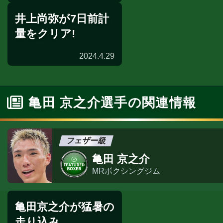
井上尚弥が7日前計
会見
量をクリア!
2024.4.29
7日前計量
亀田 京之介選手の関連情報
フェザー級
亀田 京之介
MRボクシングジム
亀田京之介が猛暑の
走り込み...