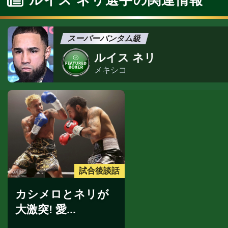
ルイス ネリ選手の関連情報
スーパーバンタム級
ルイス ネリ
メキシコ
試合後談話
カシメロとネリが
大激突! 愛...