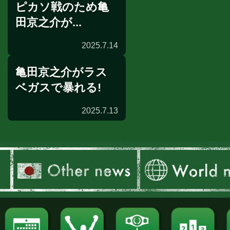
ピカソ戦のため亀
ベガス便り
田京之介が...
2025.7.14
亀田京之介がラス
空港取材
ベガスで暴れる!
2025.7.13
インタビュー