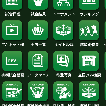
試合日程
試合結果
トーナメント
ランキング
王者一覧
タイトル戦
TV･ネット欄
階級別特集
待受写真
全国ジム検索
データマニア
有料試合動画
海外試合日程
海外試合結果
海外注目戦
海外選手検索