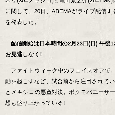
ネリ(30=メキシコ)と亀田京之介(26=TMK
に関して、20日、ABEMAがライブ配信す
を発表した。
配信開始は日本時間の2月23日(日) 午後12
お見逃しなく!
ファイトウィーク中のフェイスオフで、
動を起こすなど、試合前から注目されて
とメキシコの悪童対決。ボクモバユーザ
想も盛り上がっている!