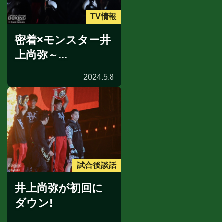
TV情報
密着×モンスター井
上尚弥～...
2024.5.8
試合後談話
井上尚弥が初回に
ダウン!