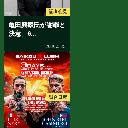
記者会見
亀田興毅氏が謝罪と
決意。6...
2026.5.25
試合日程