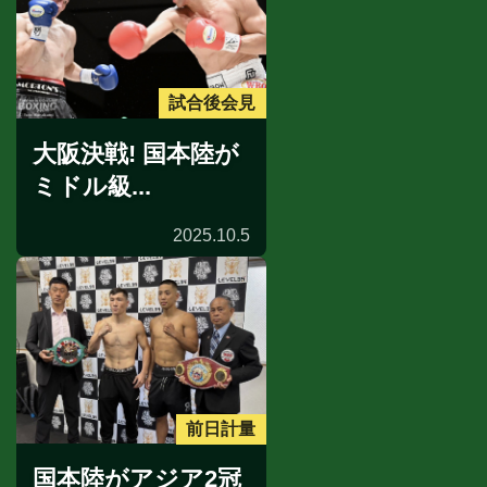
試合後会見
大阪決戦! 国本陸が
ミドル級...
2025.10.5
前日計量
国本陸がアジア2冠