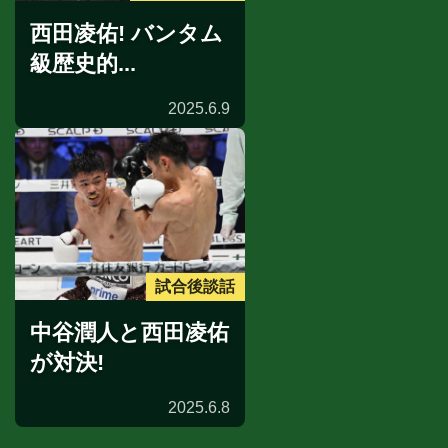
西田凌佑! バンタム
級歴史的...
2025.6.9
試合後談話
中谷潤人と西田凌佑
が対決!
2025.6.8