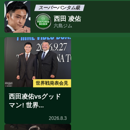
スーパーバンタム級
西田 凌佑
六島ジム
世界戦発表会見
西田凌佑vsグッド
マン! 世界...
2026.8.3