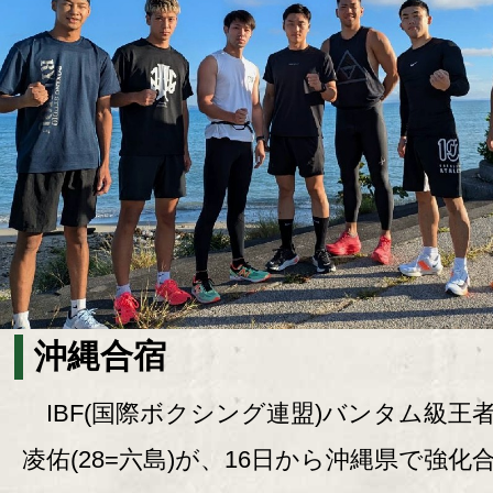
沖縄合宿
IBF(国際ボクシング連盟)バンタム級王
凌佑(28=六島)が、16日から沖縄県で強化