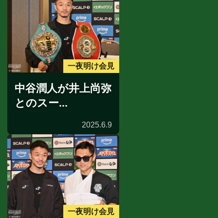
一夜明け会見
中谷潤人が井上尚弥
とのスー...
2025.6.9
一夜明け会見