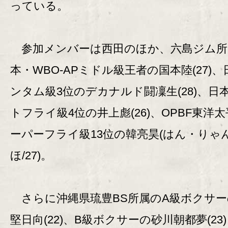
っている。
参加メンバーは西田のほか、六島ジム所
本・WBO-APミドル級王者の国本陸(27)
ンタム級3位のデカナルド闘凜生(28)、日
トフライ級4位の井上彪(26)、OPBF東洋
ーパーフライ級13位の韓亮昊(はん・りゃ
ほ/27)。
さらに沖縄県琉豊BS所属のA級ボクサー
堅日向(22)、B級ボクサーの砂川朝都夢(23