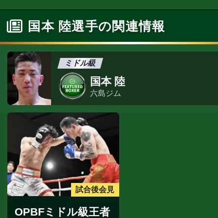
国本 陸選手の関連情報
ミドル級
国本 陸
六島ジム
試合後会見
OPBFミドル級王者