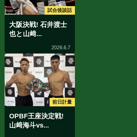
試合後談話
大阪決戦! 石井渡士
也と山﨑...
2026.6.7
前日計量
OPBF王座決定戦!
山﨑海斗vs...