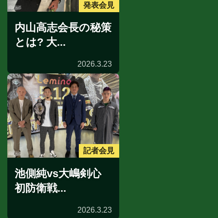
発表会見
内山高志会長の秘策
とは? 大...
2026.3.23
記者会見
池側純vs大嶋剣心
初防衛戦...
2026.3.23