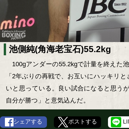
池側純(角海老宝石)55.2kg
100gアンダーの55.2kgで計量を終えた
「2年ぶりの再戦で、お互いにハッキリと
いと思っている。良い試合になると思う
自分が勝つ」と意気込んだ。
シェアする
ポストする
L