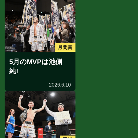
月間賞
5月のMVPは池側
純!
2026.6.10