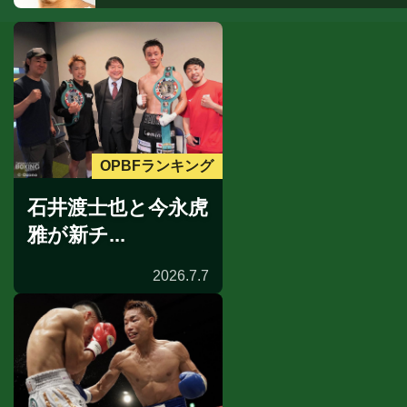
OPBFランキング
石井渡士也と今永虎
雅が新チ...
2026.7.7