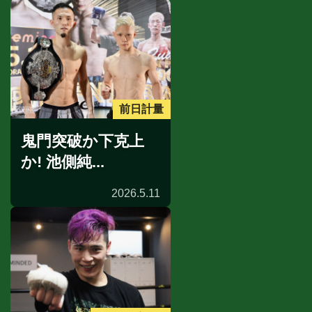
前日計量
鬼門突破か下克上
か! 池側純...
2026.5.11