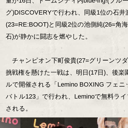
量が16日、ドームシティ内blue-ing!(ブル
グ)DISCOVERYで行われ、同級1位の石
(23=RE:BOOT)と同級2位の池側純(26=角
石)が静かに闘志を燃やした。
チャンピオン下町俊貴(27=グリーンツダ
挑戦権を懸けた一戦は、明日(17日)、後楽
ルで開催される「Lemino BOXING フェ
バトル123」で行われ、Leminoで無料ラ
される。