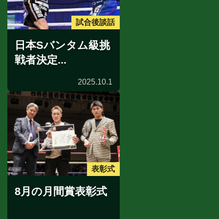
試合後談話
日本Sバンタム級挑
戦者決定...
2025.10.1
表彰式
8月の月間賞表彰式