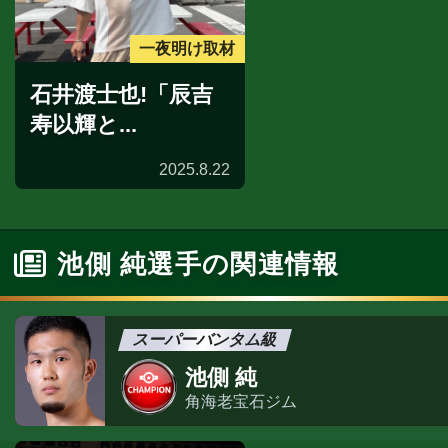
一夜明け取材
石井渡士也!「辰吉
寿以輝と...
2025.8.22
池側 純選手の関連情報
スーパーバンタム級
池側 純
角海老宝石ジム