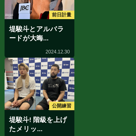
前日計量
堤駿斗とアルバラ
ードが大晦...
2024.12.30
公開練習
堤駿斗! 階級を上げ
たメリッ...