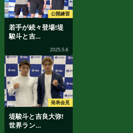
公開練習
若手が続々登場!堤
駿斗と吉...
2025.5.6
発表会見
堤駿斗と吉良大弥!
世界ラン...