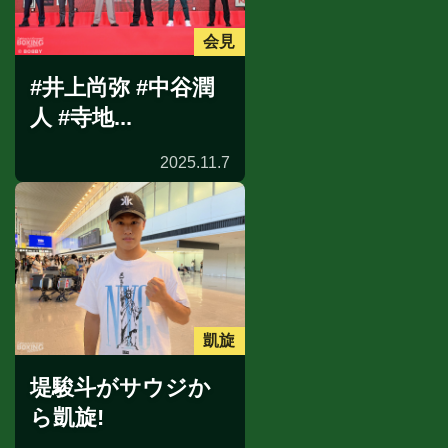
会見
#井上尚弥 #中谷潤
人 #寺地...
2025.11.7
凱旋
堤駿斗がサウジか
ら凱旋!