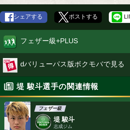
シェアする
ポストする
L
フェザー級+PLUS
dバリューパス版ボクモバで見る
堤 駿斗選手の関連情報
フェザー級
堤 駿斗
志成ジム