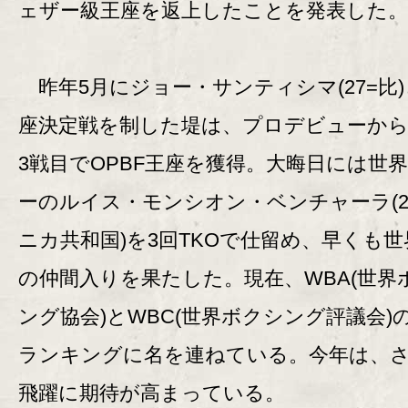
ェザー級王座を返上したことを発表した。
昨年5月にジョー・サンティシマ(27=比
座決定戦を制した堤は、プロデビューか
3戦目でOPBF王座を獲得。大晦日には世
ーのルイス・モンシオン・ベンチャーラ(2
ニカ共和国)を3回TKOで仕留め、早くも世
の仲間入りを果たした。現在、WBA(世界
ング協会)とWBC(世界ボクシング評議会)
ランキングに名を連ねている。今年は、
飛躍に期待が高まっている。