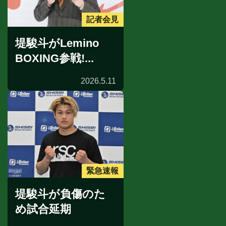
記者会見
堤駿斗がLemino
BOXING参戦!...
2026.5.11
緊急速報
堤駿斗が負傷のた
め試合延期