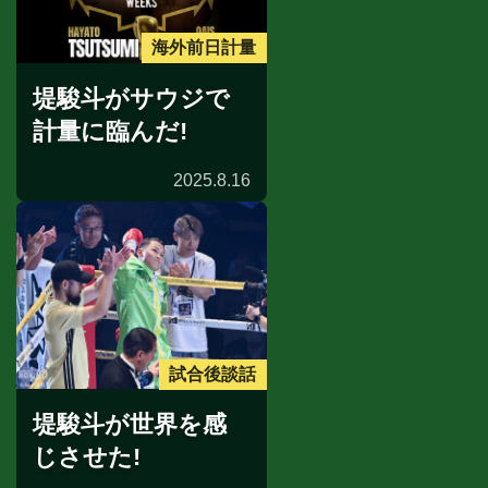
海外前日計量
堤駿斗がサウジで
計量に臨んだ!
2025.8.16
試合後談話
堤駿斗が世界を感
じさせた!