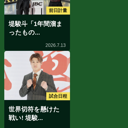
前日計量
堤駿斗「1年間溜ま
ったもの...
2026.7.13
試合日程
世界切符を懸けた
戦い! 堤駿...