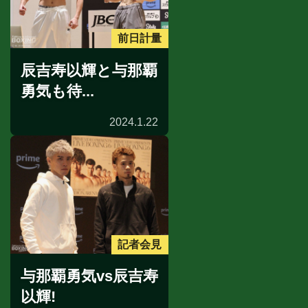
前日計量
辰吉寿以輝と与那覇
勇気も待...
2024.1.22
記者会見
与那覇勇気vs辰吉寿
以輝!