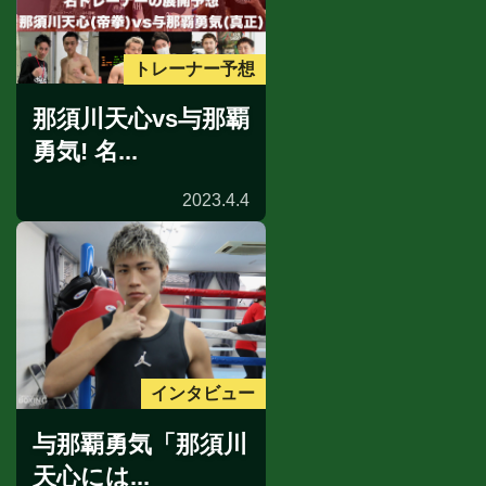
トレーナー予想
那須川天心vs与那覇
勇気! 名...
2023.4.4
インタビュー
与那覇勇気「那須川
天心には...