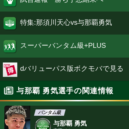
特集:那須川天心vs与那覇勇気
スーパーバンタム級+PLUS
dバリューパス版ボクモバで見る
与那覇 勇気選手の関連情報
バンタム級
与那覇 勇気