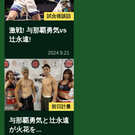
試合後談話
激戦! 与那覇勇気vs
辻永遠!
2024.9.21
前日計量
与那覇勇気と辻永遠
が火花を...