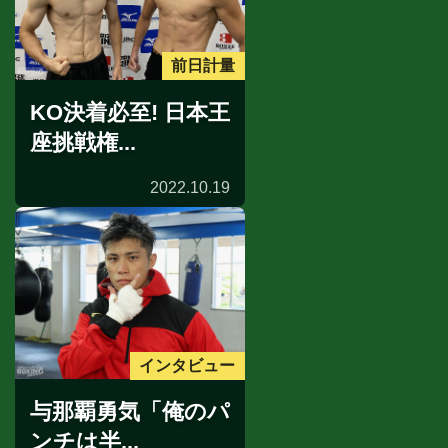
前日計量
KO決着必至! 日本王
座挑戦権...
2022.10.19
インタビュー
与那覇勇気「俺のパ
ンチは半...