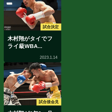
試合決定
木村翔がタイでフ
ライ級WBA...
2023.1.14
試合後会見