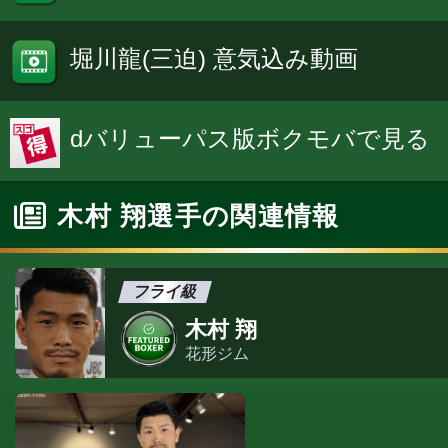
堀川龍(三迫) 意気込み動画
dバリューパス版ボクモバで見る
木村 翔選手の関連情報
フライ級
木村 翔
花形ジム