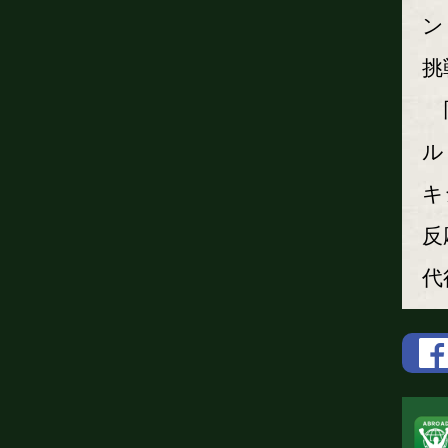
ン
挑
同
ル
キ
反
代