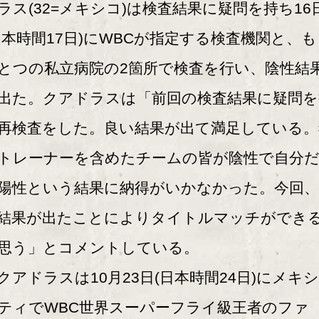
ラス(32=メキシコ)は検査結果に疑問を持ち16
日本時間17日)にWBCが指定する検査機関と、
とつの私立病院の2箇所で検査を行い、陰性結
出た。クアドラスは「前回の検査結果に疑問を
再検査をした。良い結果が出て満足している。
トレーナーを含めたチームの皆が陰性で自分
陽性という結果に納得がいかなかった。今回、
結果が出たことによりタイトルマッチができ
思う」とコメントしている。
アドラスは10月23日(日本時間24日)にメキ
ティでWBC世界スーパーフライ級王者のファ