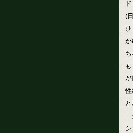
ド
(
ひ
が
ち
も
が
性
と
ク
シ