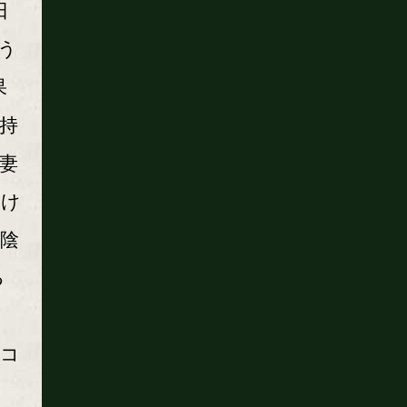
日
もう
果
持
妻
だけ
陰
る
シコ