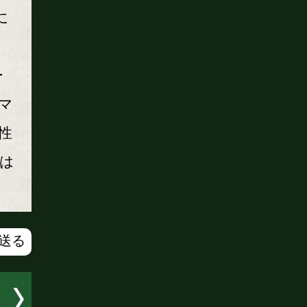
に
ー
マ
性
は
で送る