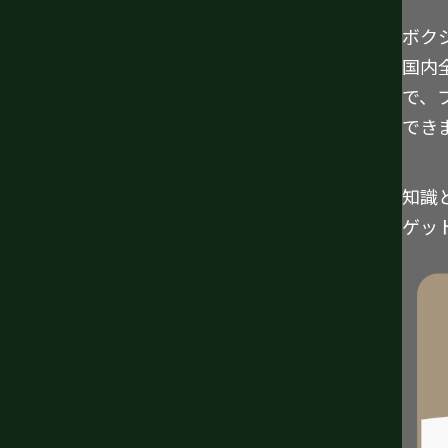
ボク
国内
で、
でき
知識
ゲッ