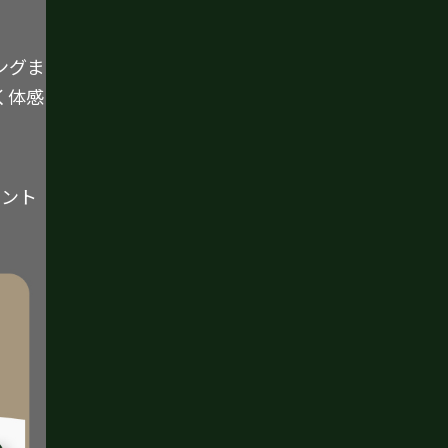
ングま
く体感
イント