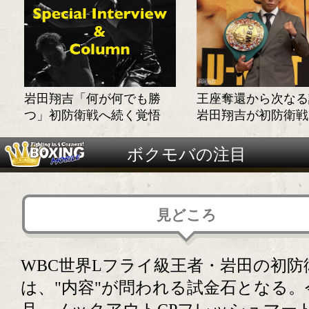
岩田翔吉「何が何でも勝
王座奪還から次なる
つ」初防衛戦へ続く覚悟
岩田翔吉が初防衛戦
ボクモバの注目
見どころ
WBC世界Lフライ級王者・岩田の初防
は、"内容"が問われる試金石となる。