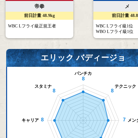
メ
帝拳
前日計量 48.8
前日計量 48.9kg
WBC Lフライ級1位
WBC Lフライ級正規王者
WBO Lフライ級1位
エリック バディージョ