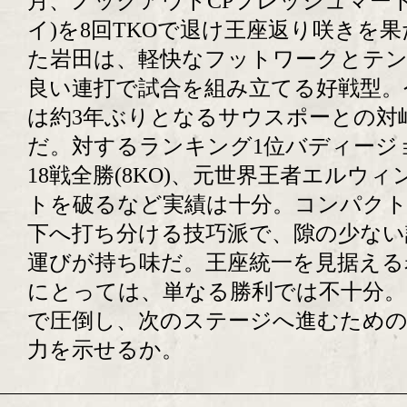
月、ノックアウトCPフレッシュマート
イ)を8回TKOで退け王座返り咲きを果
た岩田は、軽快なフットワークとテ
良い連打で試合を組み立てる好戦型。
は約3年ぶりとなるサウスポーとの対
だ。対するランキング1位バディージ
18戦全勝(8KO)、元世界王者エルウィ
トを破るなど実績は十分。コンパク
下へ打ち分ける技巧派で、隙の少ない
運びが持ち味だ。王座統一を見据える
にとっては、単なる勝利では不十分。
で圧倒し、次のステージへ進むための
力を示せるか。