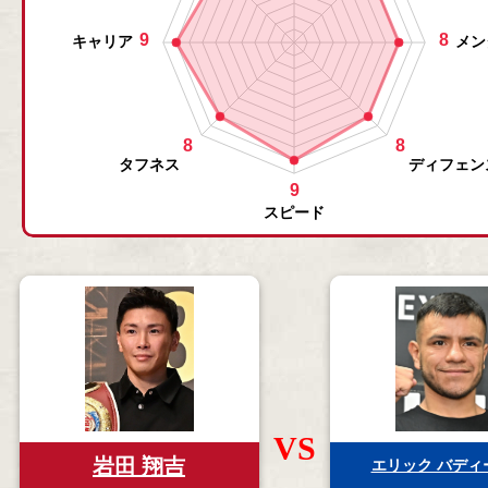
VS
岩田 翔吉
エリック バディ