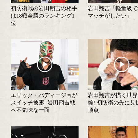
初防衛戦の岩田翔吉の相手
岩田翔吉「軽量級で
は18戦全勝のランキング1
マッチがしたい」
位
エリック・バディージョが
岩田翔吉が描く世界
スイッチ披露! 岩田翔吉戦
編! 初防衛の先に見
へ不気味な一面
頂点