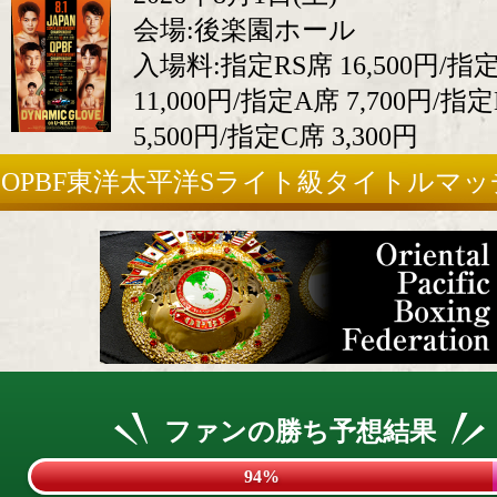
会場:後楽園ホール
入場料:指定RS席 16,500円/指
11,000円/指定A席 7,700円/指
5,500円/指定C席 3,300円
OPBF東洋太平洋Sライト級タイトルマッ
ファンの勝ち予想結果
94%