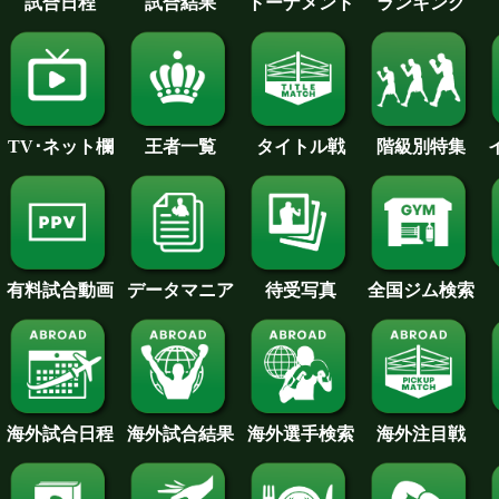
試合日程
試合結果
トーナメント
ランキング
王者一覧
タイトル戦
TV･ネット欄
階級別特集
待受写真
全国ジム検索
データマニア
有料試合動画
海外試合日程
海外試合結果
海外注目戦
海外選手検索