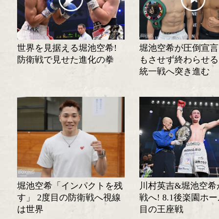
世界を見据える堀池空希!
堀池空希が圧倒宣言
防衛戦で見せた進化の拳
もさせず終わらせる
統一戦へ突き進む
堀池空希「インパクトを残
川村英吉&堀池空希
す」 2度目の防衛戦へ視線
戦へ! 8.1後楽園ホ
は世界
目の王座戦