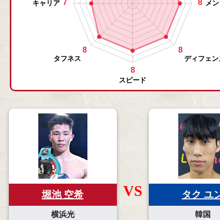
VS
堀池 空希
タク ユ
横浜光
韓国