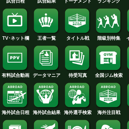
試合日程
試合結果
トーナメント
ランキング
王者一覧
タイトル戦
TV･ネット欄
階級別特集
待受写真
全国ジム検索
データマニア
有料試合動画
海外試合日程
海外試合結果
海外注目戦
海外選手検索