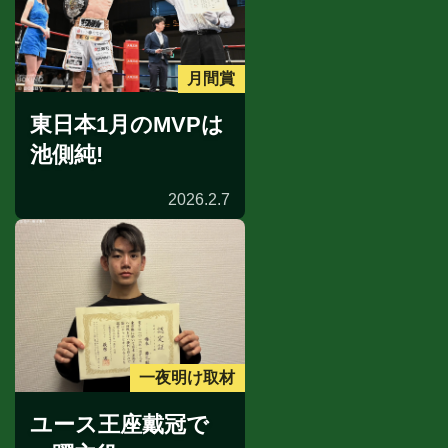
月間賞
東日本1月のMVPは
池側純!
2026.2.7
一夜明け取材
ユース王座戴冠で