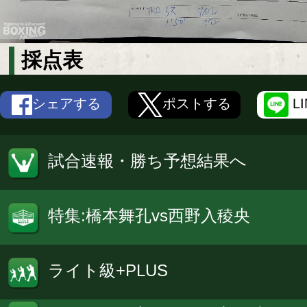
採点表
シェアする
ポストする
L
試合速報・勝ち予想結果へ
特集:橋本舞孔vs西野入稜央
ライト級+PLUS