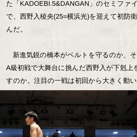
た「KADOEBI.5&DANGAN」のセミファ
で、西野入稜央(25=横浜光)を迎えて初防
んだ。
新進気鋭の橋本がベルトを守るのか、そ
A級初戦で大舞台に挑んだ西野入が下剋上
すのか。注目の一戦は初回から大きく動い