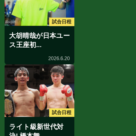
試合日程
大胡晴哉が日本ユー
ス王座初...
2026.6.20
試合日程
ライト級新世代対
決! 橋本舞...