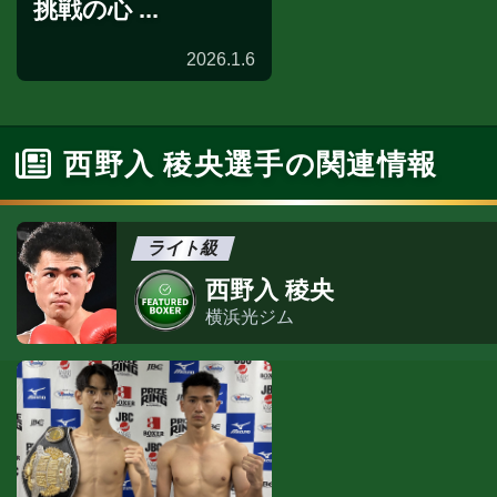
挑戦の心 ...
2026.1.6
西野入 稜央選手の関連情報
ライト級
西野入 稜央
横浜光ジム