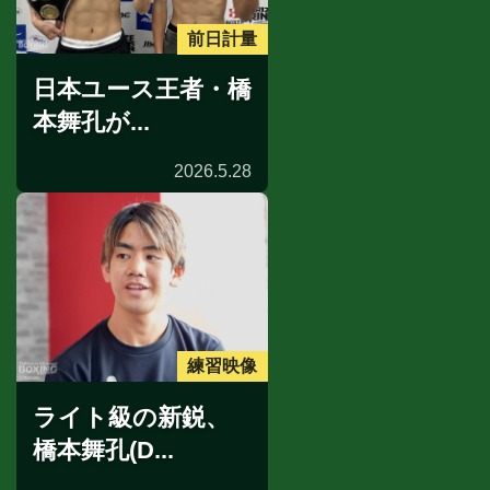
前日計量
日本ユース王者・橋
本舞孔が...
2026.5.28
練習映像
ライト級の新鋭、
橋本舞孔(D...