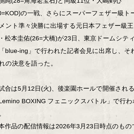
側純(28=角海老宝石)と同級11位・大嶋剣心
30=KOD)の一戦、さらにスーパーフェザー級ト
メント準々決勝に出場する元日本フェザー級王
・松本圭佑(26=大橋)が23日、東京ドームシテ
「blue-ing」で行われた記者会見に出席し、そ
れの決意を語った。
合は5月12日(火)、後楽園ホールで開催され
Lemino BOXING フェニックスバトル」で行
。
本作品の配信情報は2026年3月23日時点のもの