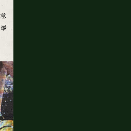
と、
を意
、最
せ