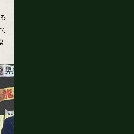
いる
いて
認