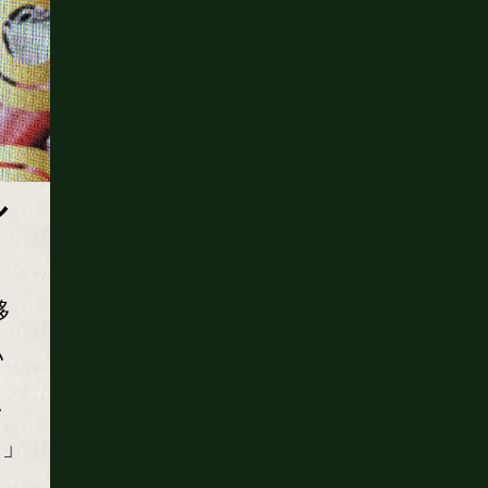
ル
移
い
こ
い」