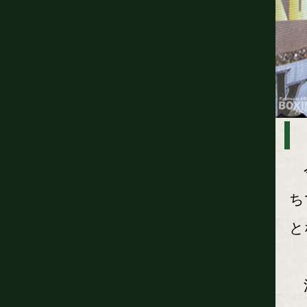
今
ち
と
池