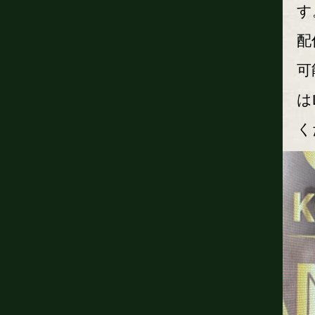
す
配
可
は
く