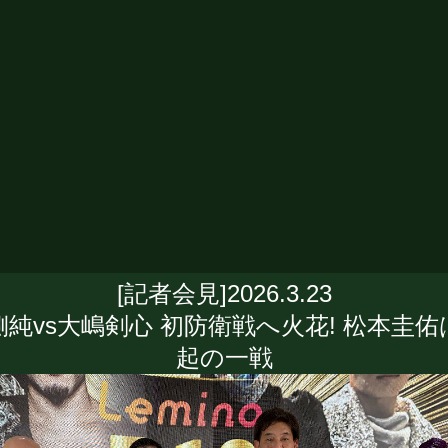
[記者会見]2026.3.23
側純vs大嶋剣心 初防衛戦へ火花! 松本圭佑
起の一戦