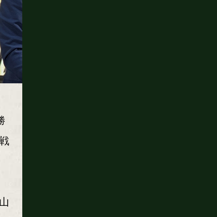
勝
戦
山