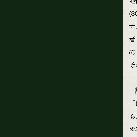
池
(
ナ
者
の
ぞ
試
「
る
※