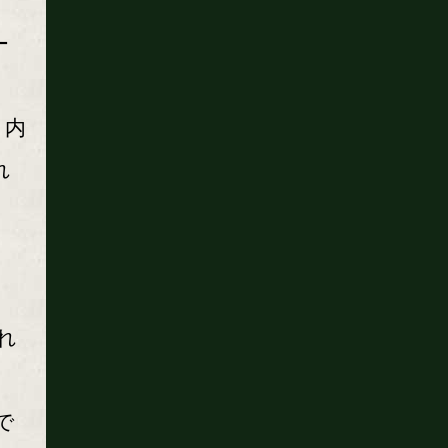
ー
ィ内
れ
る
われ
で