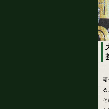
一
籍
る
そ