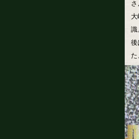
さ
大
識
後
た