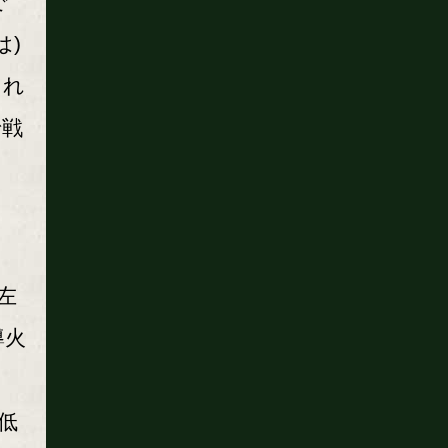
で
は)
たれ
で戦
左
導火
低