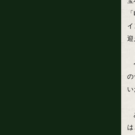
宝
「
イ
迎
今
の
い
あ
は