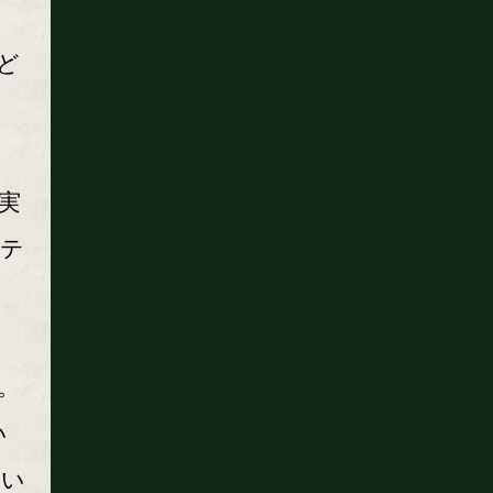
。
ど
実
ステ
。
い
とい