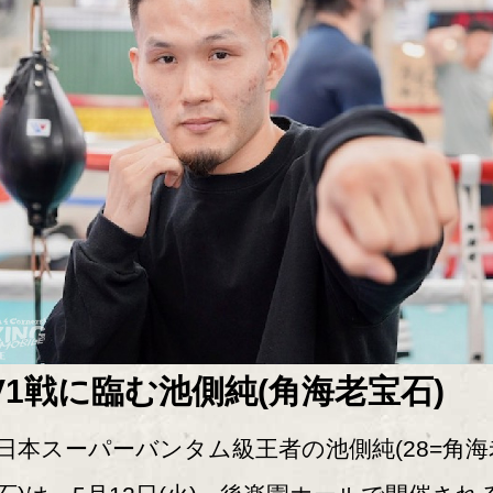
V1戦に臨む池側純(角海老宝石)
本スーパーバンタム級王者の池側純(28=角海