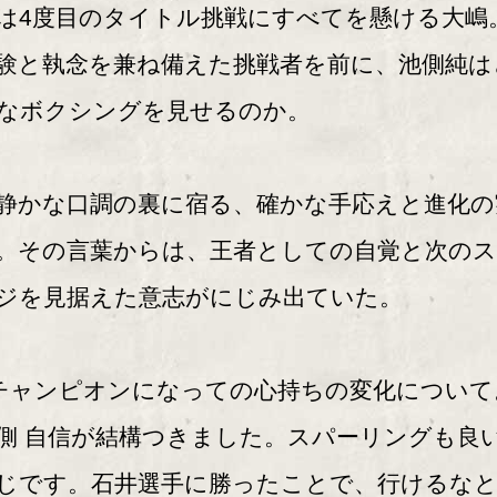
は4度目のタイトル挑戦にすべてを懸ける大嶋
験と執念を兼ね備えた挑戦者を前に、池側純は
なボクシングを見せるのか。
かな口調の裏に宿る、確かな手応えと進化の
。その言葉からは、王者としての自覚と次の
ジを見据えた意志がにじみ出ていた。
チャンピオンになっての心持ちの変化について
側 自信が結構つきました。スパーリングも良
じです。石井選手に勝ったことで、行けるな