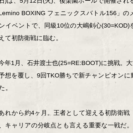
石)は、5月12日(火)、後楽園ホールで開催され
Lemino BOXING フェニックスバトル156」の
ンイベントで、同級10位の大嶋剣心(30=KOD)
えて初防衛戦に臨む。
年1月、石井渡士也(25=RE:BOOT)に挑戦。
予想を覆し、9回TKO勝ちで新チャンピオンに
た。
れから約4ヶ月。王者として迎える初防衛戦
、キャリアの分岐点とも言える重要な一戦だ。