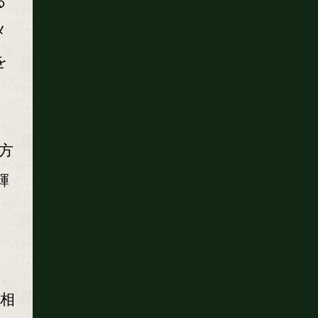
る
メ
を
大方
輝
相