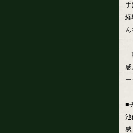
手
経
ん
静
感
ー
■
池
感