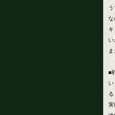
う
な
キ
い
ま
■
い
る
実