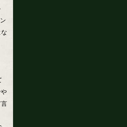
ト
ラン
はな
。
て
でや
有言