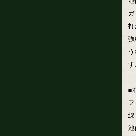
池
ガ
打
強
う
す
■
フ
線
池