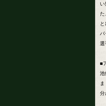
い
た
と
パ
選
■
池
ま
分