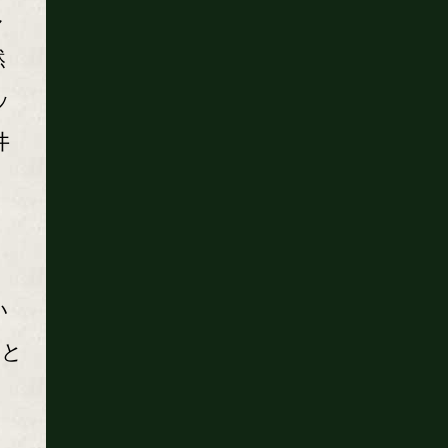
し
然
ッ
井
い
ると