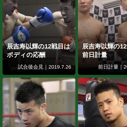
辰吉寿以輝の12戦目は
辰吉寿以輝の1
ボディの応酬
前日計量
試合後会見｜2019.7.26
前日計量｜201