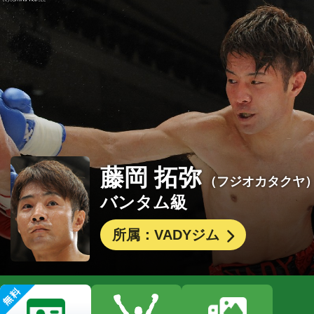
藤岡 拓弥
（フジオカタクヤ
バンタム級
所属：VADYジム